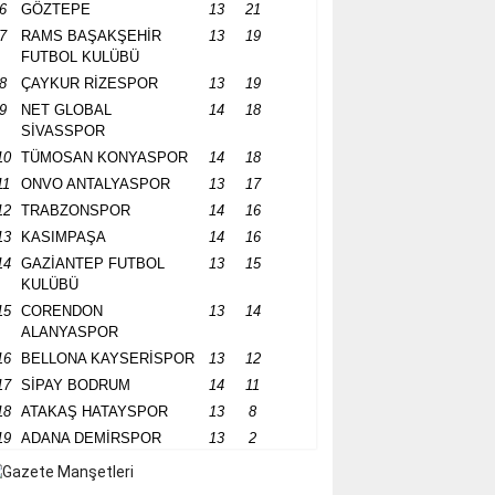
6
GÖZTEPE
13
21
7
RAMS BAŞAKŞEHİR
13
19
FUTBOL KULÜBÜ
8
ÇAYKUR RİZESPOR
13
19
9
NET GLOBAL
14
18
SİVASSPOR
10
TÜMOSAN KONYASPOR
14
18
11
ONVO ANTALYASPOR
13
17
12
TRABZONSPOR
14
16
13
KASIMPAŞA
14
16
14
GAZİANTEP FUTBOL
13
15
KULÜBÜ
15
CORENDON
13
14
ALANYASPOR
16
BELLONA KAYSERİSPOR
13
12
17
SİPAY BODRUM
14
11
18
ATAKAŞ HATAYSPOR
13
8
19
ADANA DEMİRSPOR
13
2