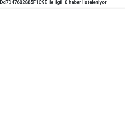
d7D47602885F1C9E ile ilgili 0 haber listeleniyor.
ürü Karakuş, EGM İstihbarat Daire
ürü değişti