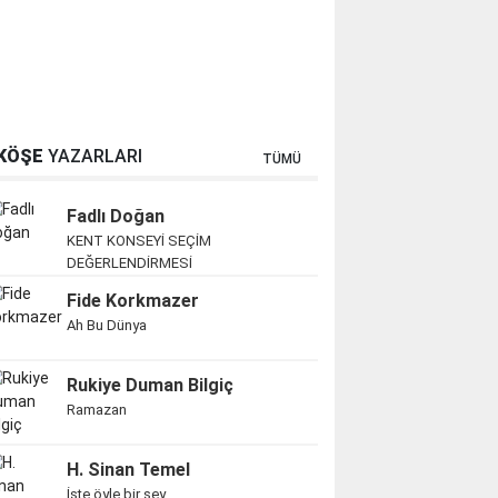
KÖŞE
YAZARLARI
TÜMÜ
Fadlı Doğan
KENT KONSEYİ SEÇİM
DEĞERLENDİRMESİ
Fide Korkmazer
Ah Bu Dünya
Rukiye Duman Bilgiç
Ramazan
H. Sinan Temel
İşte öyle bir şey...