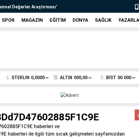
umsal Değerler Araştırması'
ldı
SPOR
MAGAZİN
EĞİTİM
DÜNYA
SAĞLIK
YAZARL
 kurumsal gelişim adımı
n personel memnuniyeti ve çalışma
anı Dr. Solak, SANKO Üniversitesi
STERLIN
0,0000
ALTIN
000,00
BİST
00.000
lu bir akşam: Öğretmenler Korosu ve
ni veriyor
erslikli 2 okulun temeli atıldı
3Dd7D47602885F1C9E
tmeliği yine değişti, bu kez zorunlu
02885F1C9E haberleri ve
berleri ile ilgili tüm sıcak gelişmeleri sayfamızdan
re 'Biyosidal Ürün Uygulayıcı Eğitimi'