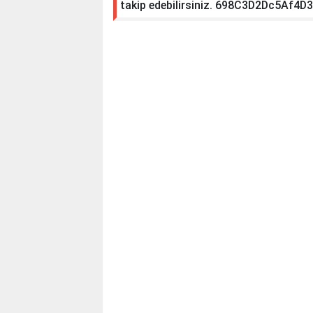
takip edebilirsiniz. 698C3D2Dc5Af4D3D
verildi
Adıyaman Emniyet Müd
Başkanlığına atandı
Adıyaman Emniyet Müd