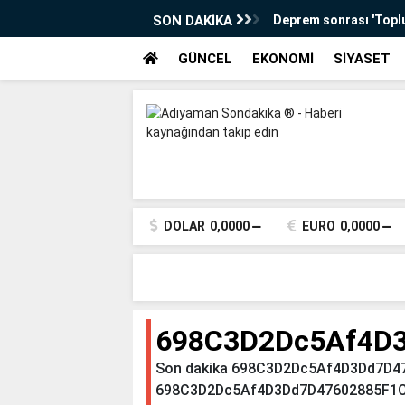
SON DAKİKA
Deprem sonrası 'Topl
TÜBİTAK’tan destek a
GÜNCEL
EKONOMİ
SİYASET
Kahta Belediyesi’nden
Kahta Belediyesi'nde
koşulları anketi
Cilt Hastalıkları Uzm
Hastanesi’nde
DOLAR
0,0000
EURO
0,0000
Adıyaman’da sanat do
Orkestrası ilk konseri
İndere bölgesinde 32 d
698C3D2Dc5Af4D
Okullarda kıyafet yöne
Son dakika 698C3D2Dc5Af4D3Dd7D476
oluyor
698C3D2Dc5Af4D3Dd7D47602885F1C9E ha
Adıyaman'da 34 kursiye