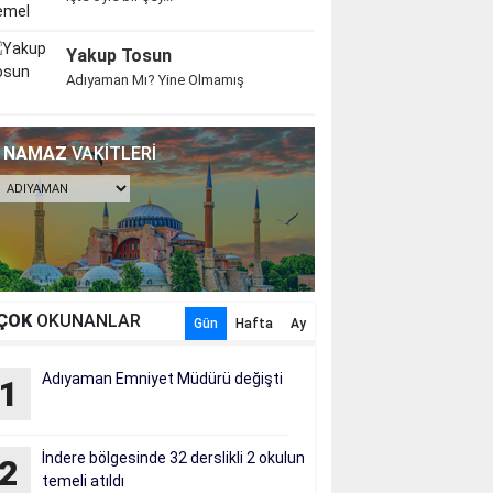
Yakup Tosun
Adıyaman Mı? Yine Olmamış
NAMAZ
VAKİTLERİ
ÇOK
OKUNANLAR
Gün
Hafta
Ay
Adıyaman Emniyet Müdürü değişti
1
İndere bölgesinde 32 derslikli 2 okulun
2
temeli atıldı