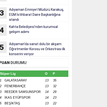
Adıyaman Emniyet Müdürü Karakuş,
3
EGM İstihbarat Daire Başkanlığına
atandı
Kahta Belediyesi’nden kurumsal
4
gelişim adımı
Adıyaman’da sanat dolu bir akşam:
5
Öğretmenler Korosu ve Orkestrası ilk
konserini veriyor
PUAN
DURUMU
Süper Lig
O
P
1
GALATASARAY
13
35
2
FENERBAHÇE
13
32
3
REEDER SAMSUNSPOR
14
29
4
İKAS EYÜPSPOR
14
23
5
BEŞİKTAŞ
13
22