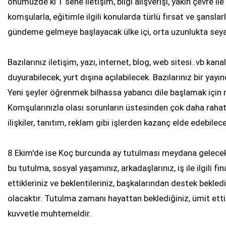
önümüzde ki 1 sene iletişim, bilgi alışverişi, yakın çevre ile il
komşularla, eğitimle ilgili konularda türlü fırsat ve şanslar
gündeme gelmeye başlayacak ülke içi, orta uzunlukta seyah
Bazılarınız iletişim, yazı, internet, blog, web sitesi..vb kana
duyurabilecek, yurt dışına açılabilecek. Bazılarınız bir yayıncı 
Yeni şeyler öğrenmek bilhassa yabancı dile başlamak içi
Komşularınızla olası sorunların üstesinden çok daha rahat g
ilişkiler, tanıtım, reklam gibi işlerden kazanç elde edebilece
8 Ekim'de ise Koç burcunda ay tutulması meydana gelecek
bu tutulma, sosyal yaşamınız, arkadaşlarınız, iş ile ilgili f
ettikleriniz ve beklentileriniz, başkalarından destek bekledi
olacaktır. Tutulma zamanı hayattan beklediğiniz, ümit ettiğ
kuvvetle muhtemeldir.