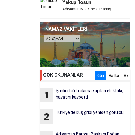
Yakup Tosun
Adıyaman Mı? Yine Olmamış
NAMAZ
VAKİTLERİ
ÇOK
OKUNANLAR
Gün
Hafta
Ay
Şanlıurfa'da akıma kapılan elektrikçi
1
hayatını kaybetti
Türkiye’de kuş gribi yeniden görüldü
2
Adıyaman Barosu Başkanı Doğan: