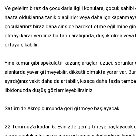
Ve gelelim biraz da çocuklarla ilgili konulara, çocuk sahibi
hasta olduklarına tanık olabilirler veya daha içe kapanmaya 
çocuklarınız biraz daha sinsice hareket etme eğilimine gireb
olmayı karar verdiniz bu tarih aralığında, düşük olma veya
ortaya çıkabilir.
Yine kumar gibi spekülatif kazanç araçları üzücü sorunlar o
alanlarda yaver gitmeyebilir, dikkatli olmakta yarar var. Bun
ayırdığınız vakit daha da artabilir, kısaca daha fazla tembel
libidonuzda düşüş gözlemleyebilirsiniz.
Satürn'de Akrep burcunda geri gitmeye başlayacak
22 Temmuz'a kadar. 6. Evinizde geri gitmeye başlayacak o
üzere günlük işler ve çalışma ortamınızı ilgilendiren konu