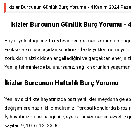
İkizler Burcunun Günlük Burç Yorumu - 4 Kasım 2024 Paza
için mücadelemizi sürdüreceğiz' - Videolu 
Milletvekili Şan, Kahtalı özel çocuklar ile T
İkizler Burcunun Günlük Burç Yorumu - 
Kütüphanesi ve Anıtkabir'i gezdi
Milletvekili Alkayış: '3 Kasım, millet egemenl
Hayat yolculuğunuzda üstesinden gelmek zorunda olduğu
Fiziksel ve ruhsal açıdan kendinize fazla yüklenmemeye di
gerçekleştiği gündür'
zorlukların sizi cidden engellediğini ve gerçekten enerjini
Adıyaman Müftüsü Dr. Haliloğlu, deprem sonr
Yanlış tahminlerde bulunursanız, sağlık sorunları yaşamanız
ilişkilerdeki sorunlara dikkat çekti - Videol
İkizler Burcunun Haftalık Burç Yorumu
Yeni ayla birlikte hayatınızda bazı yenilikler meydana gelebi
değişimlere hazırlıklı olmalısınız. Parasal konularda biraz
İş hayatınızda herhangi bir şeye karar vermeden evvel iç gü
sayılar: 9, 10, 6, 12, 23, 8