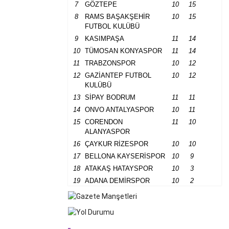
7
GÖZTEPE
10
15
8
RAMS BAŞAKŞEHİR
10
15
FUTBOL KULÜBÜ
9
KASIMPAŞA
11
14
10
TÜMOSAN KONYASPOR
11
14
11
TRABZONSPOR
10
12
12
GAZİANTEP FUTBOL
10
12
KULÜBÜ
13
SİPAY BODRUM
11
11
14
ONVO ANTALYASPOR
10
11
15
CORENDON
11
10
ALANYASPOR
16
ÇAYKUR RİZESPOR
10
10
17
BELLONA KAYSERİSPOR
10
9
18
ATAKAŞ HATAYSPOR
10
3
19
ADANA DEMİRSPOR
10
2