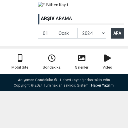
ARŞİV
ARAMA
Mobil Site
Sondakika
Galeriler
Video
Adıyaman Sondakika ® - Haberi kaynağından takip edin
Copyright © 2024 Tüm hakları saklıdır. Sistem :
Haber Yazılımı
Yazarlar
Anketler
İletişim
Künye
Webmaster
RSS