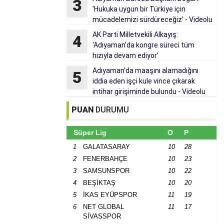
3
'Hukuka uygun bir Türkiye için
mücadelemizi sürdüreceğiz' - Videolu
Haber
AK Parti Milletvekili Alkayış:
4
'Adıyaman’da kongre süreci tüm
hızıyla devam ediyor'
Adıyaman’da maaşını alamadığını
5
iddia eden işçi kule vince çıkarak
intihar girişiminde bulundu - Videolu
Haber
PUAN
DURUMU
Süper Lig
O
P
1
GALATASARAY
10
28
2
FENERBAHÇE
10
23
3
SAMSUNSPOR
10
22
4
BEŞİKTAŞ
10
20
5
İKAS EYÜPSPOR
11
19
6
NET GLOBAL
11
17
SİVASSPOR