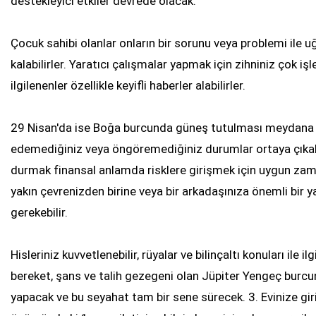
destekleyici etkiler devrede olacak.
Çocuk sahibi olanlar onların bir sorunu veya problemi il
kalabilirler. Yaratıcı çalışmalar yapmak için zihniniz çok işl
ilgilenenler özellikle keyifli haberler alabilirler.
29 Nisan'da ise Boğa burcunda güneş tutulması meydana 
edemediğiniz veya öngöremediğiniz durumlar ortaya çıkabili
durmak finansal anlamda risklere girişmek için uygun za
yakın çevrenizden birine veya bir arkadaşınıza önemli bir
gerekebilir.
Hisleriniz kuvvetlenebilir, rüyalar ve bilinçaltı konuları ile 
bereket, şans ve talih gezegeni olan Jüpiter Yengeç burcu
yapacak ve bu seyahat tam bir sene sürecek. 3. Evinize gi