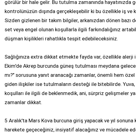
görülür bir hale gelir. Bu tutulma zamanında hayatınızda ge
kontrolünüzün dışında gerçekleşebilir ki bu özellikle iş ve kar
Sizden gizlenen bir takım bilgiler, arkanızdan dönen bazı de
set veya engel olunan koşullarla ilgili farkındalığınız artabi
düşman kişilikleri rahatlıkla tespit edebileceksiniz.
Sağlığınıza extra dikkat etmekte fayda var, özellikle alerji il
Ekim'de Akrep burcunda güneş tutulması meydana gelecek.
mı?" sorusuna yanıt aranacağı zamanlar, önemli hem özel hem
giden ilişkiler ise tutulmaların desteği ile bitebilirde. Yuva
koşulları ile ilgili de beklenmedik, ani, sürpriz gelişmeler yaşan
zamanlar dikkat.
5 Aralık'ta Mars Kova burcuna giriş yapacak ve yıl sonuna
harekete geçeceğiniz, insiyatif alacağınız ve mücadele edec