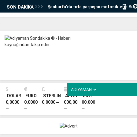
SON DAKİKA
Şanlıurfa’da tırla çarpışan motosikletin Sur
öldü
Dünya Neolitik Kongresi Bakan Ersoy'un katı
Şanlıurfa'da başladı
HDK 13. Genel Kurulu’nda yeni eş sözcüler s
Süreci' tartışmaları masaya yatırıldı
Adıyamanlı kadınlar enkaz malzemeleriyle an
yaşatıyor - Videolu Haber
SANKO Üniversitesi’nde Uluslararası Öğrenci
DOLAR
EURO
STERLIN
ALTIN
BİST
0,0000
0,0000
0,0000
000,00
00.000
Kongresi
Mansur Yavaş'tan 'Ebru Gündeş Konseri' açı
İnceleme başlatıldı
Adıyaman Barosu Başkanı Doğan: 'Hukuka uy