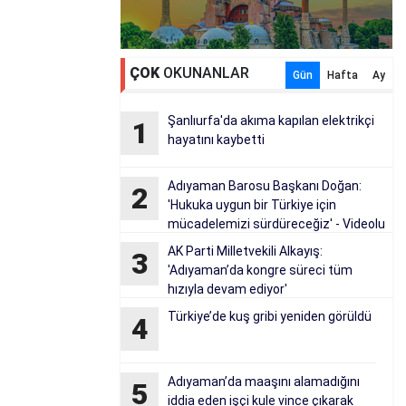
ÇOK
OKUNANLAR
Gün
Hafta
Ay
Şanlıurfa'da akıma kapılan elektrikçi
1
hayatını kaybetti
Adıyaman Barosu Başkanı Doğan:
2
'Hukuka uygun bir Türkiye için
mücadelemizi sürdüreceğiz' - Videolu
Haber
AK Parti Milletvekili Alkayış:
3
'Adıyaman’da kongre süreci tüm
hızıyla devam ediyor'
Türkiye’de kuş gribi yeniden görüldü
4
Adıyaman’da maaşını alamadığını
5
iddia eden işçi kule vince çıkarak