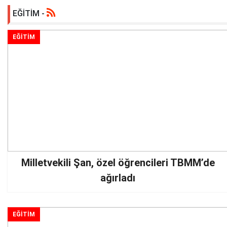
EĞİTİM -
için mücadelemizi sürdüreceğiz' - Videolu 
Milletvekili Şan, Kahtalı özel çocuklar ile T
EĞİTİM
Kütüphanesi ve Anıtkabir'i gezdi
Milletvekili Alkayış: '3 Kasım, millet egemenl
gerçekleştiği gündür'
Adıyaman Müftüsü Dr. Haliloğlu, deprem sonr
ilişkilerdeki sorunlara dikkat çekti - Videol
Milletvekili Şan, özel öğrencileri TBMM’de
ağırladı
EĞİTİM