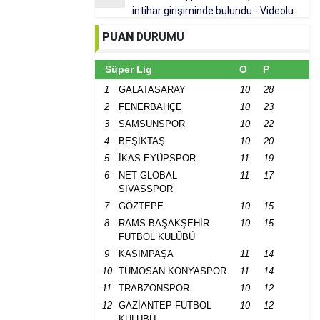
intihar girişiminde bulundu - Videolu
Haber
PUAN
DURUMU
Süper Lig
O
P
1
GALATASARAY
10
28
2
FENERBAHÇE
10
23
3
SAMSUNSPOR
10
22
4
BEŞİKTAŞ
10
20
5
İKAS EYÜPSPOR
11
19
6
NET GLOBAL
11
17
SİVASSPOR
7
GÖZTEPE
10
15
8
RAMS BAŞAKŞEHİR
10
15
FUTBOL KULÜBÜ
9
KASIMPAŞA
11
14
10
TÜMOSAN KONYASPOR
11
14
11
TRABZONSPOR
10
12
12
GAZİANTEP FUTBOL
10
12
KULÜBÜ