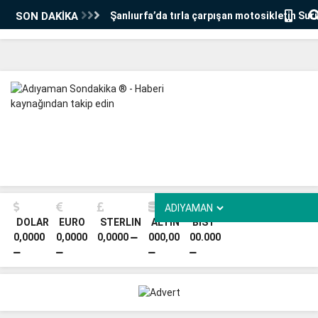
SON DAKİKA
Şanlıurfa’da tırla çarpışan motosikletin Sur
öldü
Dünya Neolitik Kongresi Bakan Ersoy'un katı
Şanlıurfa'da başladı
HDK 13. Genel Kurulu’nda yeni eş sözcüler s
Süreci' tartışmaları masaya yatırıldı
Adıyamanlı kadınlar enkaz malzemeleriyle an
yaşatıyor - Videolu Haber
SANKO Üniversitesi’nde Uluslararası Öğrenci
DOLAR
EURO
STERLIN
ALTIN
BİST
0,0000
0,0000
0,0000
000,00
00.000
Kongresi
Mansur Yavaş'tan 'Ebru Gündeş Konseri' açı
İnceleme başlatıldı
Adıyaman Barosu Başkanı Doğan: 'Hukuka uy