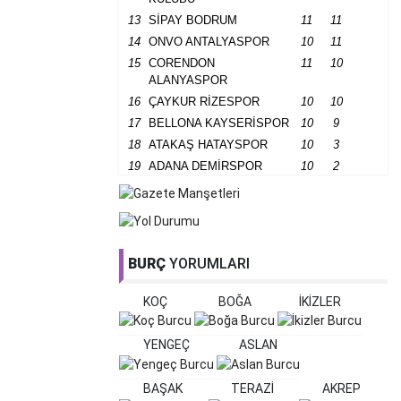
13
SİPAY BODRUM
11
11
14
ONVO ANTALYASPOR
10
11
15
CORENDON
11
10
ALANYASPOR
16
ÇAYKUR RİZESPOR
10
10
17
BELLONA KAYSERİSPOR
10
9
18
ATAKAŞ HATAYSPOR
10
3
19
ADANA DEMİRSPOR
10
2
BURÇ
YORUMLARI
KOÇ
BOĞA
İKİZLER
YENGEÇ
ASLAN
BAŞAK
TERAZİ
AKREP