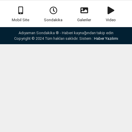
Mobil Site
Sondakika
Galeriler
Video
Adıyaman Sondakika ® - Haberi kaynağından takip edin
Copyright © 2024 Tüm hakları saklıdır. Sistem :
Haber Yazılımı
Yazarlar
Anketler
İletişim
Künye
Webmaster
RSS