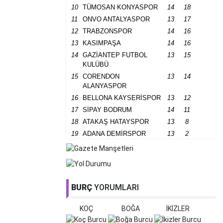
10
TÜMOSAN KONYASPOR
14
18
11
ONVO ANTALYASPOR
13
17
12
TRABZONSPOR
14
16
13
KASIMPAŞA
14
16
14
GAZİANTEP FUTBOL
13
15
KULÜBÜ
15
CORENDON
13
14
ALANYASPOR
16
BELLONA KAYSERİSPOR
13
12
17
SİPAY BODRUM
14
11
18
ATAKAŞ HATAYSPOR
13
8
19
ADANA DEMİRSPOR
13
2
BURÇ
YORUMLARI
KOÇ
BOĞA
İKİZLER