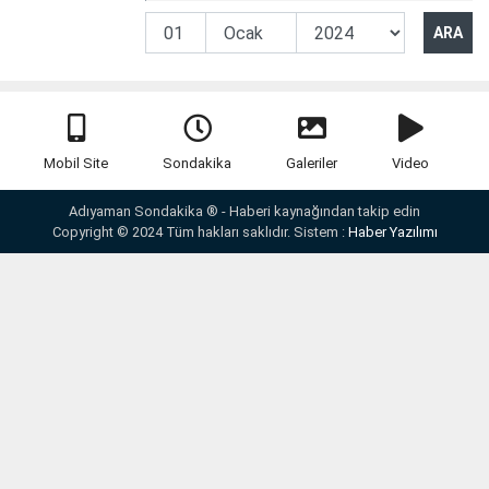
Mobil Site
Sondakika
Galeriler
Video
Adıyaman Sondakika ® - Haberi kaynağından takip edin
Copyright © 2024 Tüm hakları saklıdır. Sistem :
Haber Yazılımı
Yazarlar
Anketler
İletişim
Künye
Webmaster
RSS