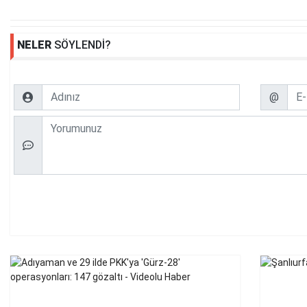
NELER
SÖYLENDİ?
Name
Email
@
Comment