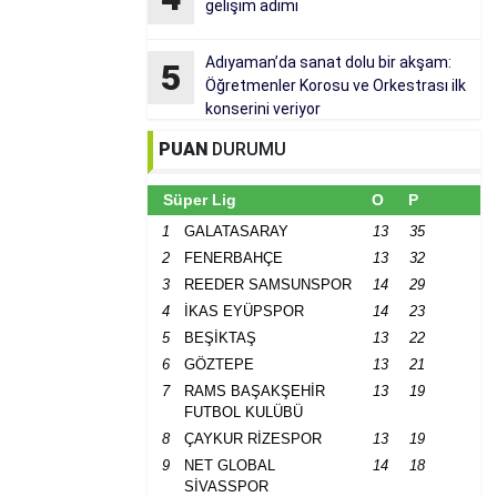
gelişim adımı
Adıyaman’da sanat dolu bir akşam:
5
Öğretmenler Korosu ve Orkestrası ilk
konserini veriyor
PUAN
DURUMU
Süper Lig
O
P
1
GALATASARAY
13
35
2
FENERBAHÇE
13
32
3
REEDER SAMSUNSPOR
14
29
4
İKAS EYÜPSPOR
14
23
5
BEŞİKTAŞ
13
22
6
GÖZTEPE
13
21
7
RAMS BAŞAKŞEHİR
13
19
FUTBOL KULÜBÜ
8
ÇAYKUR RİZESPOR
13
19
9
NET GLOBAL
14
18
SİVASSPOR