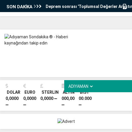
SON DAKİKA
Deprem sonrası 'Toplumsal Değerler Araştı
TÜBİTAK’tan destek aldı
Kahta Belediyesi’nden kurumsal gelişim adı
Kahta Belediyesi'nden personel memnuniyet
koşulları anketi
Cilt Hastalıkları Uzmanı Dr. Solak, SANKO Ün
Hastanesi’nde
Adıyaman’da sanat dolu bir akşam: Öğretme
Orkestrası ilk konserini veriyor
DOLAR
EURO
STERLIN
ALTIN
BİST
0,0000
0,0000
0,0000
000,00
00.000
İndere bölgesinde 32 derslikli 2 okulun temel
Okullarda kıyafet yönetmeliği yine değişti, 
oluyor
Adıyaman'da 34 kursiyere 'Biyosidal Ürün Uyg