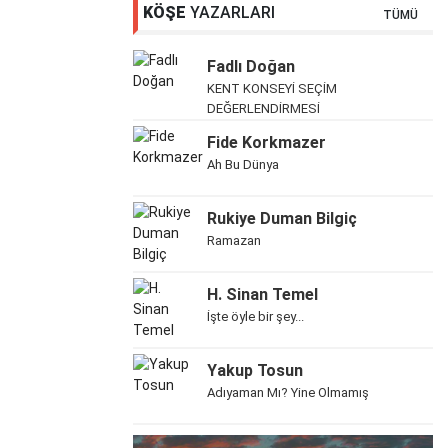
KÖŞE
YAZARLARI
TÜMÜ
Fadlı Doğan
KENT KONSEYİ SEÇİM
DEĞERLENDİRMESİ
Fide Korkmazer
Ah Bu Dünya
Rukiye Duman Bilgiç
Ramazan
H. Sinan Temel
İşte öyle bir şey...
Yakup Tosun
Adıyaman Mı? Yine Olmamış