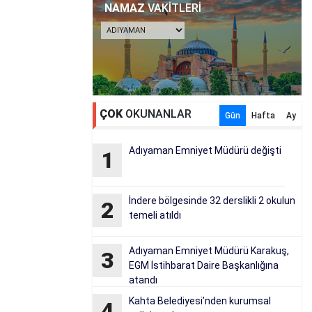
NAMAZ
VAKİTLERİ
ÇOK
OKUNANLAR
Gün
Hafta
Ay
Adıyaman Emniyet Müdürü değişti
1
İndere bölgesinde 32 derslikli 2 okulun
2
temeli atıldı
Adıyaman Emniyet Müdürü Karakuş,
3
EGM İstihbarat Daire Başkanlığına
atandı
Kahta Belediyesi’nden kurumsal
4