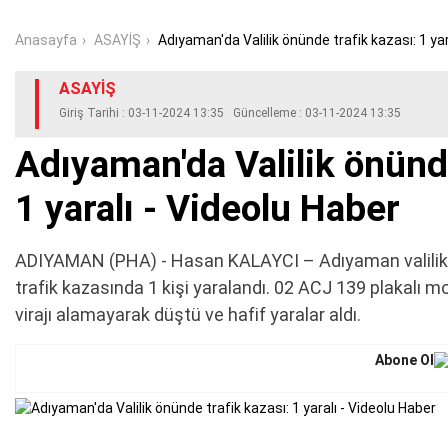
verildi
Anasayfa
ASAYİŞ
Adıyaman'da Valilik önünde trafik kazası: 1 yar
Adıyaman Emniyet Müdürü Karakuş, EGM İsti
ASAYİŞ
Başkanlığına atandı
Giriş Tarihi : 03-11-2024 13:35 Güncelleme : 03-11-2024 13:35
Adıyaman Emniyet Müdürü değişti
Adıyaman'da Valilik önünde
1 yaralı - Videolu Haber
ADIYAMAN (PHA) - Hasan KALAYCI – Adıyaman valilik
trafik kazasında 1 kişi yaralandı. 02 ACJ 139 plakalı m
virajı alamayarak düştü ve hafif yaralar aldı.
Abone Ol